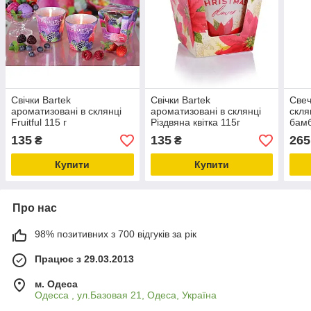
Свічки Bartek
Свічки Bartek
Свеч
ароматизовані в склянці
ароматизовані в склянці
скля
Fruitful 115 г
Різдвяна квітка 115г
бамб
135
135
265
₴
₴
Купити
Купити
Про нас
98% позитивних з 700 відгуків за рік
Працює з 29.03.2013
м. Одеса
Одесса , ул.Базовая 21, Одеса, Україна