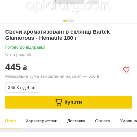
Свечи ароматизовані в склянці Bartek
Glamorous - Hematite 180 г
Готово до відправки
Опт і роздріб
445
₴
Мінімальна сума замовлення на сайті — 500 ₴
385 ₴
від 4 шт.
Купити
Опис
Характеристики
Доставка
Оплата
Умови п