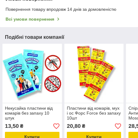
Повернення товару впродовж 14 днів за домовленістю
Всі умови повернення
Подібні товари компанії
Некусайка пластини від
Пластини від комарів, мух
Спір
комарів без запаху 10
і ос Форс Force без запаху
Анти
штук
10шт
Mosq
13,50
20,80
28,
₴
₴
Купити
Купити