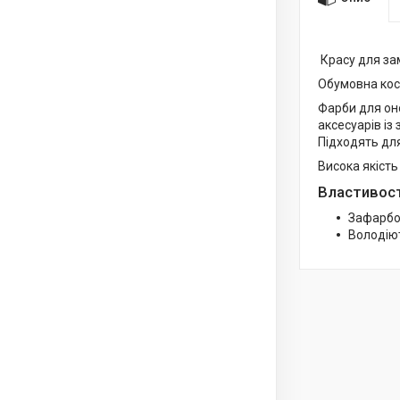
Красу для зам
Обумовна косм
Фарби для оно
аксесуарів із
Підходять для
Висока якість
Властивост
Зафарбов
Володію