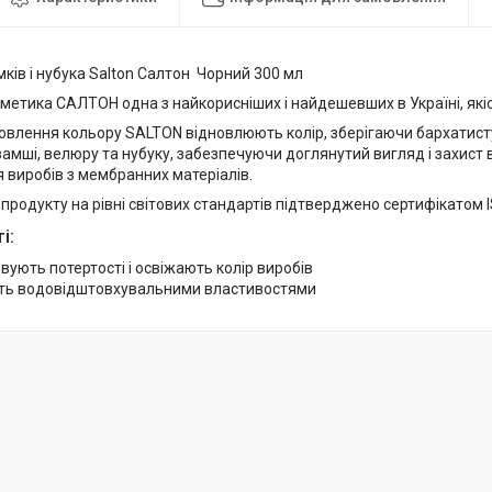
ків і нубука Salton Салтон Чорний 300 мл
етика САЛТОН одна з найкорисніших і найдешевших в Україні, якіс
влення кольору SALTON відновлюють колір, зберігаючи бархатисту 
 замші, велюру та нубуку, забезпечуючи доглянутий вигляд і захист 
 виробів з мембранних матеріалів.
 продукту на рівні світових стандартів підтверджено сертифікатом 
і:
ують потертості і освіжають колір виробів
ть водовідштовхувальними властивостями