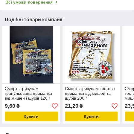
Всі умови повернення
Подібні товари компанії
Смерть гризунам
Смерть гризунам тестова
Смер
гранульована приманка
приманка від мишей та
тест
від мишей і щурів 120 г
щурів 200 г
мише
9,60
21,20
23,
₴
₴
Купити
Купити