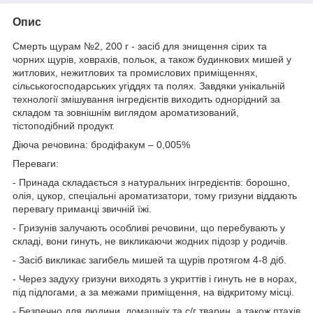
Опис
Смерть щурам №2, 200 г - засіб для знищення сірих та
чорних щурів, ховрахів, польок, а також будинкових мишей у
житлових, нежитлових та промислових приміщеннях,
сільськогосподарських угіддях та полях. Завдяки унікальній
технології змішування інгредієнтів виходить однорідний за
складом та зовнішнім виглядом ароматизований,
тістоподібний продукт.
Діюча речовина: бродіфакум – 0,005%
Переваги:
- Принада складається з натуральних інгредієнтів: борошно,
олія, цукор, спеціальні ароматизатори, тому гризуни віддають
перевагу приманці звичній їжі.
- Гризунів залучають особливі речовини, що перебувають у
складі, вони гинуть, не викликаючи жодних підозр у родичів.
- Засіб викликає загибель мишей та щурів протягом 4-8 діб.
- Через задуху гризуни виходять з укриттів і гинуть не в норах,
під підлогами, а за межами приміщення, на відкритому місці.
- Безпечно для людини, домашніх та с/г тварин, а також птахів