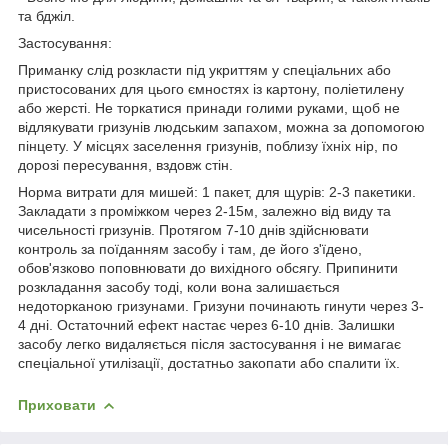
та бджіл.
Застосування:
Приманку слід розкласти під укриттям у спеціальних або
пристосованих для цього ємностях із картону, поліетилену
або жерсті. Не торкатися принади голими руками, щоб не
відлякувати гризунів людським запахом, можна за допомогою
пінцету. У місцях заселення гризунів, поблизу їхніх нір, по
дорозі пересування, вздовж стін.
Норма витрати для мишей: 1 пакет, для щурів: 2-3 пакетики.
Закладати з проміжком через 2-15м, залежно від виду та
чисельності гризунів. Протягом 7-10 днів здійснювати
контроль за поїданням засобу і там, де його з'їдено,
обов'язково поповнювати до вихідного обсягу. Припинити
розкладання засобу тоді, коли вона залишається
недоторканою гризунами. Гризуни починають гинути через 3-
4 дні. Остаточний ефект настає через 6-10 днів. Залишки
засобу легко видаляється після застосування і не вимагає
спеціальної утилізації, достатньо закопати або спалити їх.
Приховати