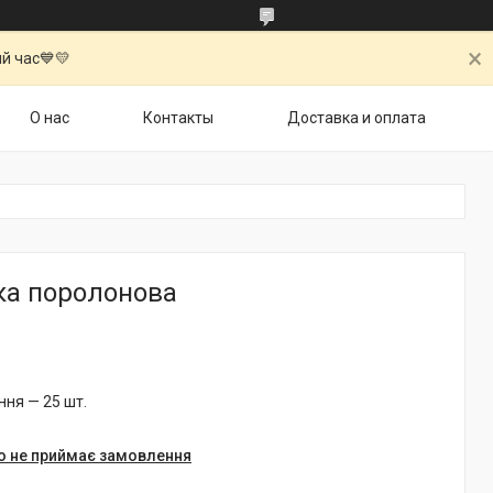
й час💙💛
О нас
Контакты
Доставка и оплата
ка поролонова
ня — 25 шт.
о не приймає замовлення