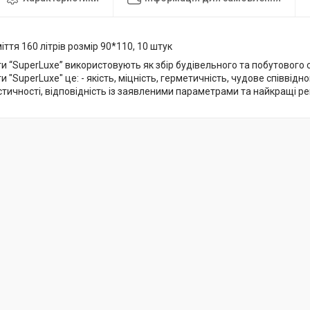
іття 160 літрів розмір 90*110, 10 штук
ти “SuperLuxe” використовують як збір будівельного та побутового с
ти "SuperLuxe" це: - якість, міцність, герметичність, чудове співвід
тичності, відповідність із заявленими параметрами та найкращі р