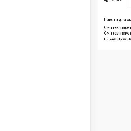
Пакети для см
Сміттєві паке
Сміттєві паке
показник елас