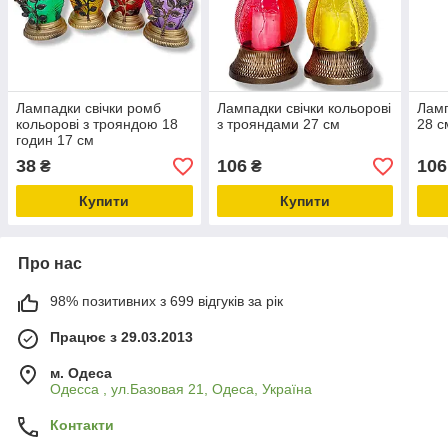
Лампадки свічки ромб
Лампадки свічки кольорові
Ламп
кольорові з трояндою 18
з трояндами 27 см
28 с
годин 17 см
38
106
106
₴
₴
Купити
Купити
Про нас
98% позитивних з 699 відгуків за рік
Працює з 29.03.2013
м. Одеса
Одесса , ул.Базовая 21, Одеса, Україна
Контакти