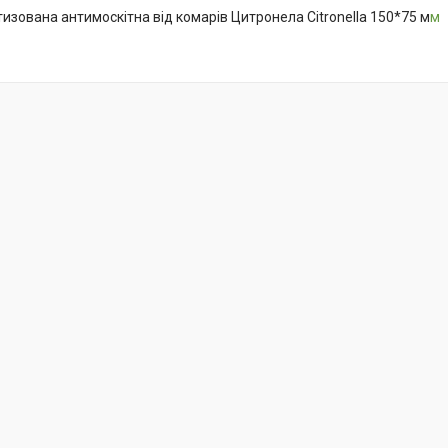
изована антимоскітна від комарів Цитронела Citronella 150*75 м
м