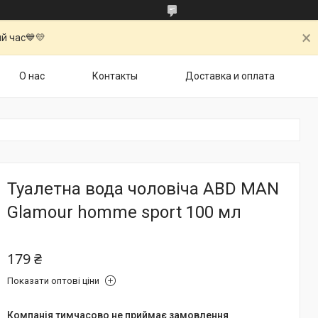
й час💙💛
О нас
Контакты
Доставка и оплата
Туалетна вода чоловіча ABD MAN
Glamour homme sport 100 мл
179 ₴
Показати оптові ціни
Компанія тимчасово не приймає замовлення