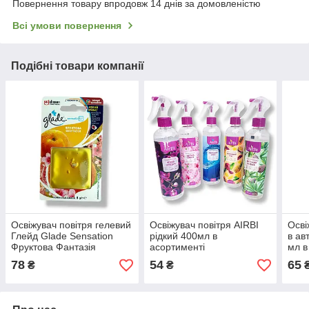
Повернення товару впродовж 14 днів за домовленістю
Всі умови повернення
Подібні товари компанії
Освіжувач повітря гелевий
Освіжувач повітря AIRBI
Осві
Глейд Glade Sensation
рідкий 400мл в
в ав
Фруктова Фантазія
асортименті
мл в
78
54
65
₴
₴