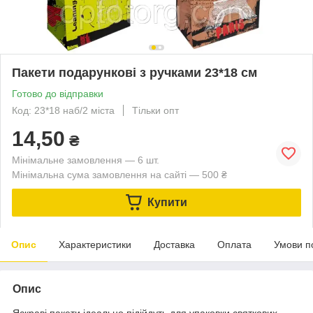
Пакети подарункові з ручками 23*18 см
Готово до відправки
Код: 23*18 наб/2 міста
Тільки опт
14,50
₴
Мінімальне замовлення — 6 шт.
Мінімальна сума замовлення на сайті — 500 ₴
Купити
Опис
Характеристики
Доставка
Оплата
Умови п
Опис
Яскраві пакети ідеально підійдуть для упаковки святкових