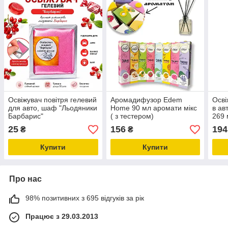
Освіжувач повітря гелевий
Аромадифузор Edem
Осві
для авто, шаф "Льодяники
Home 90 мл аромати мікс
в ав
Барбарис"
( з тестером)
269 
25
156
194
₴
₴
Купити
Купити
Про нас
98% позитивних з 695 відгуків за рік
Працює з 29.03.2013