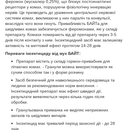
феромон (мускалюр 0,25%), що блокує постсинаптичні
рецептори у комах, порушуючи фізіологічну іннервацію
нервів. Це призводить до ураження центральної нервової
системи комах, викликаючи у них параліч та конвульсії,
внаслідок чого вони гинуть. Привабливість БАЙТа для
шкідливих комах забезпечується феромонами, які у складі
препарату. Комахи помирають від дії препарату через 3-5
днів після контакту з ним. Інсектицидний засіб має залишкову
активність та миттєвий ефект протягом 14-28 днів.
Переваги інсектициду від мух БАЙТ:
Препарат містить у складі гормон-привабник для
літаючих комах. - Гранули можна використовувати як
сухим способом так і у формі розчину.
Засіб безпечний для навколишнього середовища та
людини за рекомендованих норм внесення. -
Інсектицидний препарат має ефект швидкої дії,
результати виявляються через кілька годин після
обробки.
Гранульована приманка не виділяє неприємних
запахів та шкідливих випарів.
Інсектицид має тривалий період захисної дії - до 28
днів.