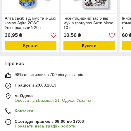
Агіта засіб від мух та інших
Інсектицидний засіб від
Інно
комах Agita 20WG
мух в гранулах Анти Муха
кома
Універсальний 20 г
10 г
г
36,95
10,50
60
₴
₴
Купити
Купити
Про нас
98% позитивних з 700 відгуків за рік
Працює з 29.03.2013
м. Одеса
Одесса , ул.Базовая 21, Одеса, Україна
Контакти
Сьогодні працює з 08:00 до 17:00
Показати весь графік роботи