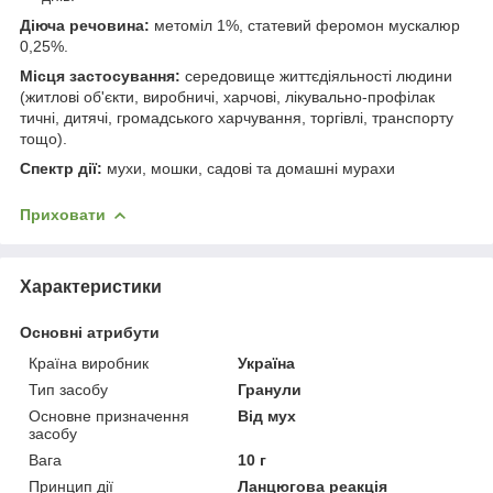
Діюча речовина:
метоміл 1%, статевий феромон мускалюр
0,25%.
Місця застосування:
середовище життєдіяльності людини
(житлові об'єкти, виробничі, харчові, лікувально-профілак
тичні, дитячі, громадського харчування, торгівлі, транспорту
тощо).
Спектр дії:
мухи, мошки, садові та домашні мурахи
Приховати
Характеристики
Основні атрибути
Країна виробник
Україна
Тип засобу
Гранули
Основне призначення
Від мух
засобу
Вага
10 г
Принцип дії
Ланцюгова реакція