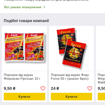
Всі умови повернення
Подібні товари компанії
Порошок від мурах
Порошок від мурах Форс
Поро
Фіпроксан Fiproxan 10 г
Force 50 г (аналог Брос)
Фіпр
Mak
9,50
24
9,5
₴
₴
Купити
Купити