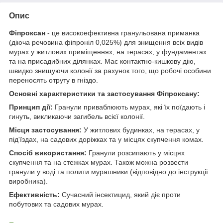
Опис
Фіпроксан
- це високоефективна гранульована приманка
(діюча речовина фіпроніл 0,025%) для знищення всіх видів
мурах у житлових приміщеннях, на терасах, у фундаментах
та на присадибних ділянках. Має контактно-кишкову дію,
швидко знищуючи колонії за рахунок того, що робочі особини
переносять отруту в гніздо.
Основні характеристики та застосування Фіпроксану:
Принцип дії:
Гранули приваблюють мурах, які їх поїдають і
гинуть, викликаючи загибель всієї колонії.
Місця застосування:
У житлових будинках, на терасах, у
під'їздах, на садових доріжках та у місцях скупчення комах.
Спосіб використання:
Гранули розсипають у місцях
скупчення та на стежках мурах. Також можна розвести
гранули у воді та полити мурашники (відповідно до інструкції
виробника).
Ефективність:
Сучасний інсектицид, який діє проти
побутових та садових мурах.