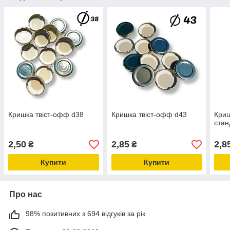
Кришка твіст-офф d38
Кришка твіст-офф d43
Криш
стан
2,50
2,85
2,8
₴
₴
Купити
Купити
Про нас
98% позитивних з 694 відгуків за рік