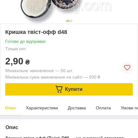
Кришка твіст-офф d48
Готово до відправки
Тільки опт
2,90
₴
Мінімальне замовлення — 50 шт.
Мінімальна сума замовлення на сайті — 500 ₴
Купити
Опис
Характеристики
Доставка
Оплата
Умови п
Опис
Кришка твіст-офф (Twist-Off) — це сучасний стандарт