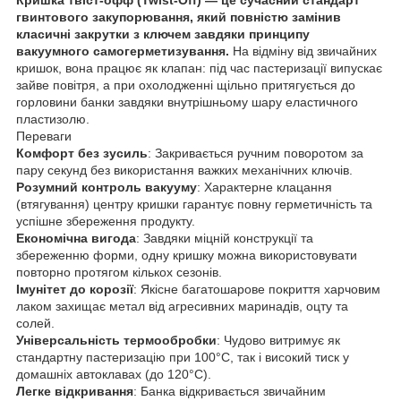
гвинтового закупорювання, який повністю замінив
класичні закрутки з ключем завдяки принципу
вакуумного самогерметизування.
На відміну від звичайних
кришок, вона працює як клапан: під час пастеризації випускає
зайве повітря, а при охолодженні щільно притягується до
горловини банки завдяки внутрішньому шару еластичного
пластизолю.
Переваги
Комфорт без зусиль
: Закривається ручним поворотом за
пару секунд без використання важких механічних ключів.
Розумний контроль вакууму
: Характерне клацання
(втягування) центру кришки гарантує повну герметичність та
успішне збереження продукту.
Економічна вигода
: Завдяки міцній конструкції та
збереженню форми, одну кришку можна використовувати
повторно протягом кількох сезонів.
Імунітет до корозії
: Якісне багатошарове покриття харчовим
лаком захищає метал від агресивних маринадів, оцту та
солей.
Універсальність термообробки
: Чудово витримує як
стандартну пастеризацію при 100°C, так і високий тиск у
домашніх автоклавах (до 120°C).
Легке відкривання
: Банка відкривається звичайним