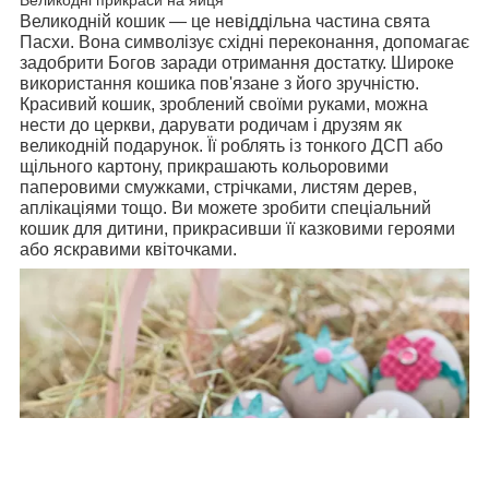
Великодній кошик — це невіддільна частина свята
Пасхи. Вона символізує східні переконання, допомагає
задобрити Богов заради отримання достатку. Широке
використання кошика пов'язане з його зручністю.
Красивий кошик, зроблений своїми руками, можна
нести до церкви, дарувати родичам і друзям як
великодній подарунок. Її роблять із тонкого ДСП або
щільного картону, прикрашають кольоровими
паперовими смужками, стрічками, листям дерев,
аплікаціями тощо. Ви можете зробити спеціальний
кошик для дитини, прикрасивши її казковими героями
або яскравими квіточками.