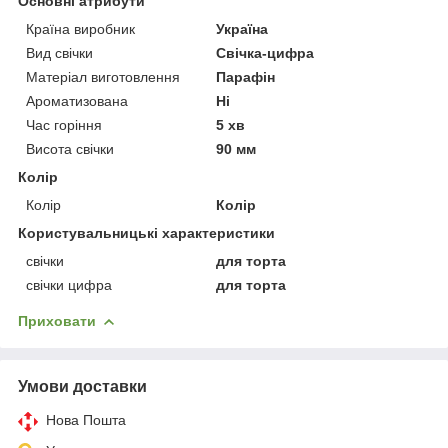
Основні атрибути
Країна виробник
Україна
Вид свічки
Свічка-цифра
Матеріал виготовлення
Парафін
Ароматизована
Ні
Час горіння
5 хв
Висота свічки
90 мм
Колір
Колір
Колір
Користувальницькі характеристики
свічки
для торта
свічки цифра
для торта
Приховати
Умови доставки
Нова Пошта