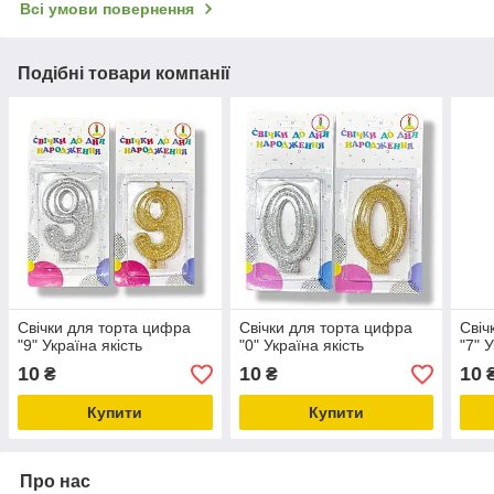
Всі умови повернення
Подібні товари компанії
Свічки для торта цифра
Свічки для торта цифра
Свіч
"9" Україна якість
"0" Україна якість
"7" 
10
10
10
₴
₴
Купити
Купити
Про нас