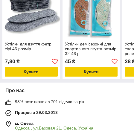
Устілки для взуття фетр
Устілки демісезонні для
Усті
сірі 46 розмір
спортивного взуття розмір
спор
32-46 р
розм
7,80
45
28
₴
₴
Купити
Купити
Про нас
98% позитивних з 701 відгука за рік
Працює з 29.03.2013
м. Одеса
Одесса , ул.Базовая 21, Одеса, Україна