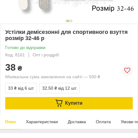
Устілки демісезонні для спортивного взуття
розмір 32-46 р
Готово до відправки
Код: 8161
Опт і роздріб
38
₴
Мінімальна сума замовлення на сайті — 500 ₴
33 ₴
від 6 шт.
32,50 ₴
від 12 шт.
Купити
Опис
Характеристики
Доставка
Оплата
Умови п