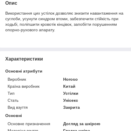
Опис
Використання цих устілок дозволяє знизити навантаження на
суглоби, усунути синдром втоми, забезпечити стійкість при
ходьбі, поліпшити кровотік кінцівок, запобігти порушенням
опорно-рухового апарату.
Характеристики
Основні атрибути
Виробник
Horoso
Країна виробник
Китай
Тип
Устілки
Стать
Унісекс
Вид взуття
Закрита
Основні
Основне призначення
Догляд за шкірою
Матеріал взуття
Гладка шкіра