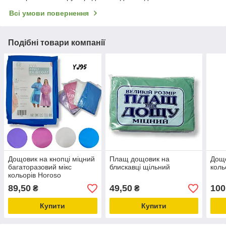
Всі умови повернення
Подібні товари компанії
Дощовик на кнопці міцний
Плащ дощовик на
Дощо
багаторазовий мікс
блискавці щільний
коль
кольорів Horoso
89,50
49,50
100
₴
₴
Купити
Купити