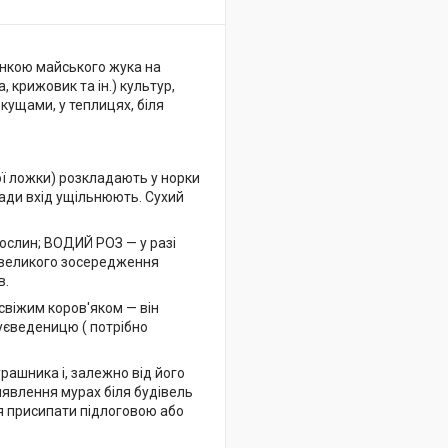
инкою майського жука на
, крижовик та ін.) культур,
кущами, у теплицях, біля
 ложки) розкладають у норки
инади вхід ущільнюють. Сухий
ослин; ВОДИЙ РОЗ — у разі
і великого зосередження
в.
віжим коров'яком — він
куєведеницю ( потрібно
ашника і, залежно від його
виявлення мурах біля будівель
я присипати підлоговою або