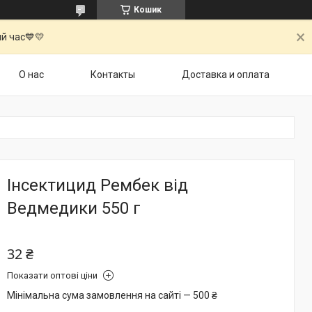
Кошик
й час💙💛
О нас
Контакты
Доставка и оплата
Інсектицид Рембек від
Ведмедики 550 г
32 ₴
Показати оптові ціни
Мінімальна сума замовлення на сайті — 500 ₴