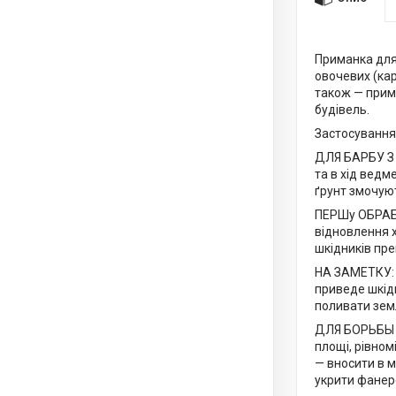
Приманка для
овочевих (кар
також — прима
будівель.
Застосування
ДЛЯ БАРБУ З 
та в хід ведм
ґрунт змочую
ПЕРШу OБРАБО
відновлення 
шкідників пре
НА ЗАМЕТКУ: 
приведе шкідн
поливати земл
ДЛЯ БОРЬБЫ С
площі, рівном
— вносити в 
укрити фанер