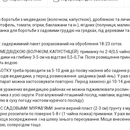
 боротьби з медведкою (волочком, капусткою), дробянкою та лич
тофель, томати, огірки, баклажани та ін.), ягідних (полуниця, малина
нка для боротьби з садовими груддю на грядках, під деревами та 
: садержимний пакет розрахований на оброблення 18-23 соток.
МЕДВІДКОЮ (ВОЛЧКОМ, КАПУСТНІЦЕЙ): приманку по 2-4(0,5 чайної
едики на глибину 3-5 см на відстані 0,5-0,7 м. Після розміщення пр
ть водою.
ТКУ треба проводити за 5-10 днів до посіву насіння або садіння р
ходів ведмедики, у період розмноження шкідника (май-янь). У раз
парат можна застосовувати повторно. Період захисної дії 10-14 дні
в уражених ведмедицею районах не можна підживлювати рослин с
ика з усієї округи. Розгалужений пташиний послід, навпаки, відля
ю в суху погоду настоєм курячого посліду).
 САДОВЫМИ МУРАВ'ЯМИ: зняти верхній пласт (2-3 см) ґрунту з мур
ірно розсипати по поверхні 5-8 г (1 чайна ложка) приманки. У разі 
місця зосередження і на шляху їхнього пересування. Місце внесенн
ою, солероїдом тощо.