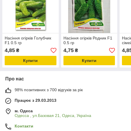
Насіння огірків Голубчик
Насіння огірків Родник F1
Насі
F1 0.5 гр
0.5 гр
сіме
4,85
4,75
4,8
₴
₴
Купити
Купити
Про нас
98% позитивних з 700 відгуків за рік
Працює з 29.03.2013
м. Одеса
Одесса , ул.Базовая 21, Одеса, Україна
Контакти