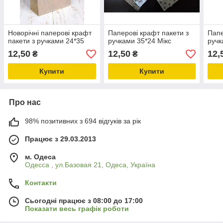
Новорічні паперові крафт
Паперові крафт пакети з
Папе
пакети з ручками 24*35
ручками 35*24 Мікс
ручк
12,50
12,50
12,
₴
₴
Купити
Купити
Про нас
98% позитивних з 694 відгуків за рік
Працює з 29.03.2013
м. Одеса
Одесса , ул.Базовая 21, Одеса, Україна
Контакти
Сьогодні працює з 08:00 до 17:00
Показати весь графік роботи