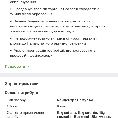
обприскування
Продовжує травити тарганів і лоповів упродовж 2
тижнів після оброблення
Знищує будь-яких членистоногих, включно з
пиловими кліщами, мольом, багатоножиками, мокрок і
жуками-точильниками (дорослі стадії)
Не задокументовано випадків стійкості тарганів і
клопів до Палачу та його активної речовини
Аналог препаратів гострої дії, що застосовують
професійні дезінсектори
Приховати
Характеристики
Основні атрибути
Тип засобу
Концентрат емульсії
Об`єм
6 мл
Основне призначення
Від кліщів, Від клопів, Від
засобу
комарів, Від молі, Від мурах,