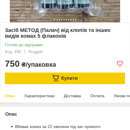
Засіб МЕТОД (Палач) від клопів та інших
видів комах 5 флаконів
Готово до відправки
Код: 495
Роздріб
750
₴/упаковка
Купити
Опис
Характеристики
Доставка
Оплата
Умови п
Опис
Вбиває комах за 22 хвилини під час прямого