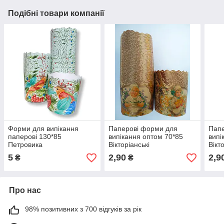
Подібні товари компанії
Форми для випікання
Паперові форми для
Папе
паперові 130*85
випікання оптом 70*85
випі
Петровика
Вікторіанські
Вікт
5
2,90
2,9
₴
₴
Про нас
98% позитивних з 700 відгуків за рік