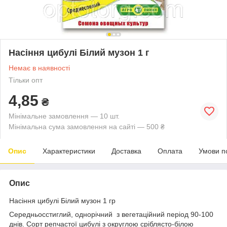
Насіння цибулі Білий музон 1 г
Немає в наявності
Тільки опт
4,85
₴
Мінімальне замовлення — 10 шт.
Мінімальна сума замовлення на сайті — 500 ₴
Опис
Характеристики
Доставка
Оплата
Умови п
Опис
Насіння цибулі Білий музон 1 гр
Середньосстиглий, однорічний з вегетаційний період 90-100
днів. Сорт репчастої цибулі з округлою сріблясто-білою