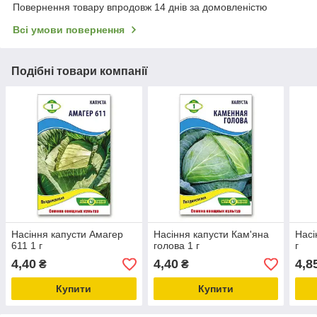
Повернення товару впродовж 14 днів за домовленістю
Всі умови повернення
Подібні товари компанії
Насіння капусти Амагер
Насіння капусти Кам'яна
Насі
611 1 г
голова 1 г
г
4,40
4,40
4,8
₴
₴
Купити
Купити