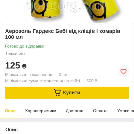
Аерозоль Гардекс Бебі від кліщів і комарів
100 мл
Готово до відправки
Тільки опт
125
₴
Мінімальне замовлення — 3 шт.
Мінімальна сума замовлення на сайті — 500 ₴
Купити
Опис
Характеристики
Доставка
Оплата
Умови п
Опис